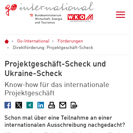
Zum Hauptinhalt springen
Zur Navigation springen
Zum Footer springen
Home
Go-International
Förderungen
Direktförderung: Projektgeschäft-Scheck
Projektgeschäft-Scheck und
Ukraine-Scheck
Know-how für das internationale
Projektgeschäft
Facebook
Twitter
XING
LinkedIn
Drucken
E-Mail
PDF
Schon mal über eine Teilnahme an einer
internationalen Ausschreibung nachgedacht?