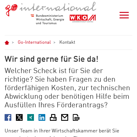
Zum Hauptinhalt springen
Zur Navigation springen
Zum Footer springen
Home
Go-International
Kontakt
Wir sind gerne für Sie da!
Welcher Scheck ist für Sie der
richtige? Sie haben Fragen zu den
förderfähigen Kosten, zur technischen
Abwicklung oder benötigen Hilfe beim
Ausfüllen Ihres Förderantrags?
Facebook
Twitter
XING
LinkedIn
Drucken
E-Mail
PDF
Unser Team in Ihrer Wirtschaftskammer berät Sie