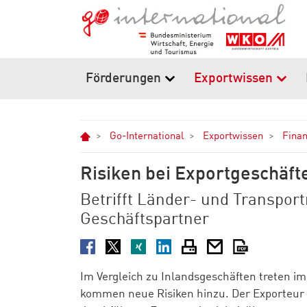
Zum Hauptinhalt springen
Zur Navigation springen
Zum Footer springen
Förderungen
Exportwissen
Home
Go-International
Exportwissen
Finan
Risiken bei Exportgeschäft
Betrifft Länder- und Transport
Geschäftspartner
Facebook
Twitter
XING
LinkedIn
Drucken
E-Mail
PDF
Im Vergleich zu Inlandsgeschäften treten im
kommen neue Risiken hinzu. Der Exporteur m