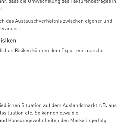
fahr, dass die Umwechslung des Fakturenbetrages in
st.
 sich das Austauschverhältnis zwischen eigener und
erändert.
isiken
tlichen Risiken können dem Exporteur manche
hiedlichen Situation auf dem Auslandsmarkt z.B. aus
tssituation etc. So können etwa die
n und Konsumgewohnheiten den Marketingerfolg