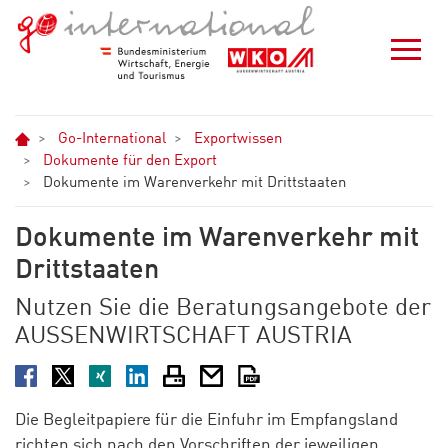
Zum Hauptinhalt springen
Zur Navigation springen
Zum Footer springen
Home
Go-International
Exportwissen
Dokumente für den Export
Dokumente im Warenverkehr mit Drittstaaten
Dokumente im Warenverkehr mit
Drittstaaten
Nutzen Sie die Beratungsangebote der
AUSSENWIRTSCHAFT AUSTRIA
Facebook
Twitter
XING
LinkedIn
Drucken
E-Mail
PDF
Die Begleitpapiere für die Einfuhr im Empfangsland
richten sich nach den Vorschriften der jeweiligen